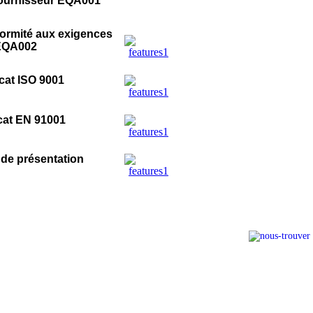
ournisseur EQA001
formité aux exigences
EQA002
icat ISO 9001
icat EN 91001
 de présentation